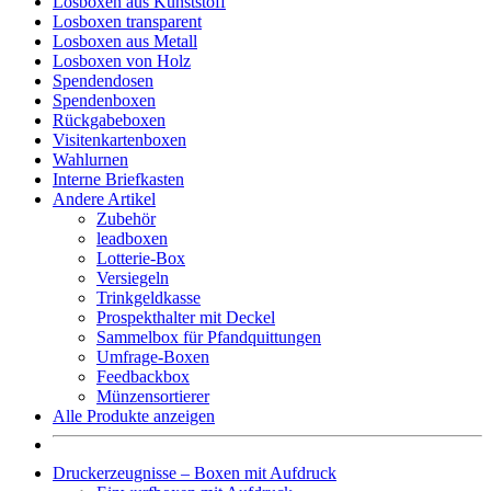
Losboxen aus Kunststoff
Losboxen transparent
Losboxen aus Metall
Losboxen von Holz
Spendendosen
Spendenboxen
Rückgabeboxen
Visitenkartenboxen
Wahlurnen
Interne Briefkasten
Andere Artikel
Zubehör
leadboxen
Lotterie-Box
Versiegeln
Trinkgeldkasse
Prospekthalter mit Deckel
Sammelbox für Pfandquittungen
Umfrage-Boxen
Feedbackbox
Münzensortierer
Alle Produkte anzeigen
Druckerzeugnisse – Boxen mit Aufdruck